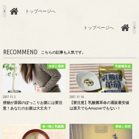
トップページへ
トップページへ
RECOMMEND
こちらの記事も人気です。
便秘と宿便
乳酸菌革命
2017.11.3
2017.11.16
便秘が原因のぽっこりお腹には要注
【要注意】乳酸菌革命の通販最安値
意！あなたのお腹は大丈夫？
は楽天でもAmazonでもない！
食べ物と乳酸菌
便秘と宿便