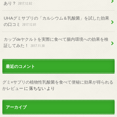
あり？
2017.12.02
UHAグミサプリの「カルシウム＆乳酸菌」を試した効果
の口コミ
2017.12.01
カップdeヤクルトを実際に食べて腸内環境への効果を検
証してみた！
2017.11.30
最近のコメント
グミ×サプリの植物性乳酸菌を食べて便秘に効果が得られる
かレビュー
に
落ちない
より
アーカイブ