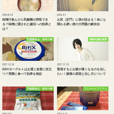
2016.8.29
2016.9.1
味噌汁飲んだら乳酸菌が摂取でき
お尻（肛門）に便が詰まる！命にも
る？味噌に隠された腸活への効果と
関わる硬い便の大問題の解決法
は？
乳酸菌食品・飲料の噂
過敏性腸症候群
2017.12.24
2017.11.19
BifiXヨーグルトはお通じ改善に役立
緊張するとお腹が痛くなるのを治し
つ？実際に食べて効果を検証
たい！腹痛の原因と治し方について
乳酸菌食品・飲料の噂
アレルナイトプラス
2016.9.4
2016.4.12