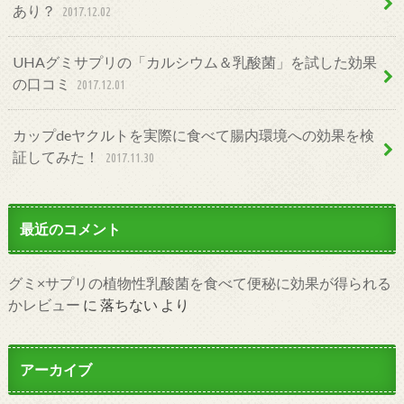
あり？
2017.12.02
UHAグミサプリの「カルシウム＆乳酸菌」を試した効果
の口コミ
2017.12.01
カップdeヤクルトを実際に食べて腸内環境への効果を検
証してみた！
2017.11.30
最近のコメント
グミ×サプリの植物性乳酸菌を食べて便秘に効果が得られる
かレビュー
に
落ちない
より
アーカイブ