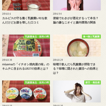
2016.8.6
2016.9.4
カルピスの守る働く乳酸菌L-92を飲
便秘でわきがが悪化するって本当？
んだけどお腹を壊した口コミ
脇の嫌なニオイと腸内環境の関係
乳酸菌食品・飲料の噂
食べ物と乳酸菌
2016.8.30
2016.8.29
miyamaの「イチオシ焼肉屋の味」の
味噌汁飲んだら乳酸菌が摂取でき
キムチに含まれるLB27の効果とは？
る？味噌に隠された腸活への効果と
は？
乳酸菌食品・飲料の噂
疲労・倦怠感
2016.8.10
2016.8.30