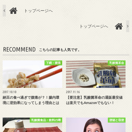
トップページへ
トップページへ
RECOMMEND
こちらの記事も人気です。
下痢・腹痛
乳酸菌革命
2017.10.10
2017.11.16
納豆の食べ過ぎで腹痛が？！腸内環
【要注意】乳酸菌革命の通販最安値
境に逆効果になってしまう理由とは
は楽天でもAmazonでもない！
乳酸菌食品・飲料の噂
便秘と宿便