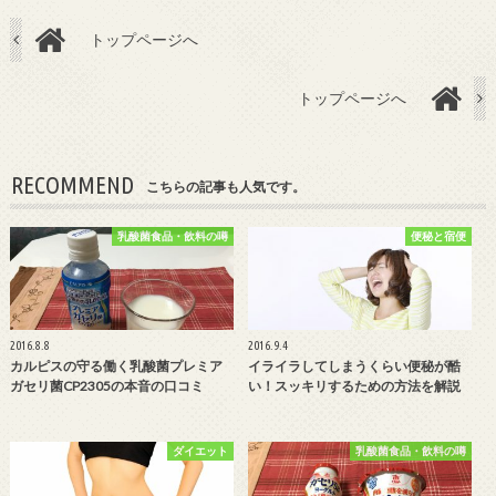
トップページへ
トップページへ
RECOMMEND
こちらの記事も人気です。
乳酸菌食品・飲料の噂
便秘と宿便
2016.8.8
2016.9.4
カルピスの守る働く乳酸菌プレミア
イライラしてしまうくらい便秘が酷
ガセリ菌CP2305の本音の口コミ
い！スッキリするための方法を解説
ダイエット
乳酸菌食品・飲料の噂