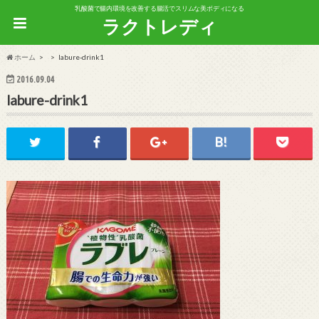
乳酸菌で腸内環境を改善する腸活でスリムな美ボディになる
ラクトレディ
ホーム
labure-drink1
2016.09.04
labure-drink1