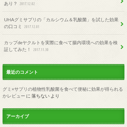
あり？
2017.12.02
UHAグミサプリの「カルシウム＆乳酸菌」を試した効果
の口コミ
2017.12.01
カップdeヤクルトを実際に食べて腸内環境への効果を検
証してみた！
2017.11.30
最近のコメント
グミ×サプリの植物性乳酸菌を食べて便秘に効果が得られる
かレビュー
に
落ちない
より
アーカイブ