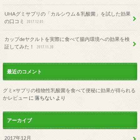
UHAグミサプリの「カルシウム＆乳酸菌」を試した効果
の口コミ
2017.12.01
カップdeヤクルトを実際に食べて腸内環境への効果を検
証してみた！
2017.11.30
最近のコメント
グミ×サプリの植物性乳酸菌を食べて便秘に効果が得られる
かレビュー
に
落ちない
より
アーカイブ
2017年12月