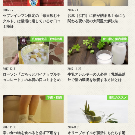
2016.9.2
2016.9.1
セブンイレブン限定の「毎日飲むヤ
お尻（肛門）に便が詰まる！命にも
クルト」は腸活に適しているか口コ
関わる硬い便の大問題の解決法
ミ検証
乳酸菌食品・飲料の噂
食べ物と腸内環境
2017.12.4
2017.11.22
ローソン「ごろっとパイナップルチ
牛乳アレルギーの人必見！乳製品以
ョコレート」の本音の口コミまとめ
外で腸内環境を改善する方法とは
下痢・腹痛
腸活のススメ
2017.11.13
2016.8.31
辛い食べ物を食べると必ず下痢をす
オリーブオイルが腸活にもたらす驚