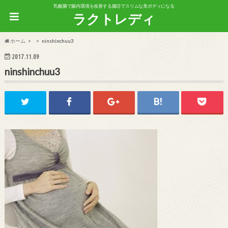
乳酸菌で腸内環境を改善する腸活でスリムな美ボディになる
ラクトレディ
ホーム
ninshinchuu3
2017.11.09
ninshinchuu3