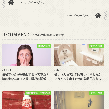
トップページへ
トップページへ
RECOMMEND
こちらの記事も人気です。
便秘と宿便
便秘と宿便
2016.9.4
2017.11.5
便秘でわきがが悪化するって本当？
硬いうんちで肛門が痛い！やわらか
脇の嫌なニオイと腸内環境の関係
いうんちを出すために効果的な方法
乳酸菌食品・飲料の噂
便秘と宿便