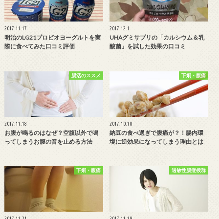
2017.11.17
2017.12.1
明治のLG21プロビオヨーグルトを実
UHAグミサプリの「カルシウム＆乳
際に食べてみた口コミ評価
酸菌」を試した効果の口コミ
腸活のススメ
下痢・腹痛
2017.11.18
2017.10.10
お腹が鳴るのはなぜ？空腹以外で鳴
納豆の食べ過ぎで腹痛が？！腸内環
ってしまうお腹の音を止める方法
境に逆効果になってしまう理由とは
下痢・腹痛
過敏性腸症候群
2017.11.21
2017.11.19