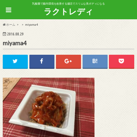
乳酸菌で腸内環境を改善する腸活でスリムな美ボディになる
ラクトレディ
ホーム
miyama4
2016.08.29
miyama4