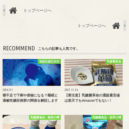
トップページへ
トップページへ
RECOMMEND
こちらの記事も人気です。
過敏性腸症候群
乳酸菌革命
2016.9.1
2017.11.16
寝不足で下痢や便秘になる？睡眠と
【要注意】乳酸菌革命の通販最安値
過敏性腸症候群の関係を解説します
は楽天でもAmazonでもない！
乳酸菌食品・飲料の噂
乳酸菌食品・飲料の噂