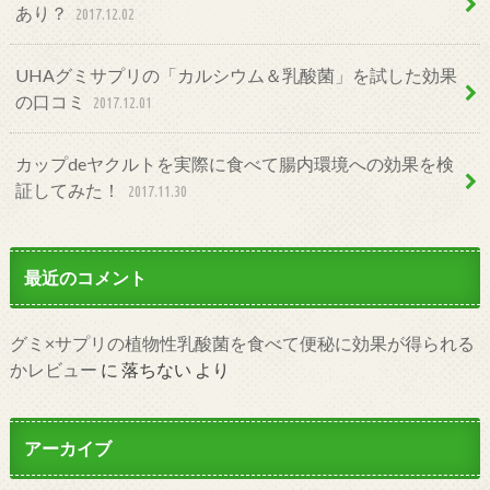
あり？
2017.12.02
UHAグミサプリの「カルシウム＆乳酸菌」を試した効果
の口コミ
2017.12.01
カップdeヤクルトを実際に食べて腸内環境への効果を検
証してみた！
2017.11.30
最近のコメント
グミ×サプリの植物性乳酸菌を食べて便秘に効果が得られる
かレビュー
に
落ちない
より
アーカイブ