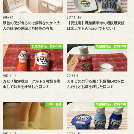
2016.9.1
2017.11.16
緑色の便が出るのは病気なのか？大
【要注意】乳酸菌革命の通販最安値
人の緑便の原因と危険性の有無
は楽天でもAmazonでもない！
乳酸菌食品・飲料の噂
乳酸菌食品・飲料の噂
2017.11.14
2016.8.6
ガセリ菌SP株ヨーグルト２種類を実
カルピスの守る働く乳酸菌L-92を飲
食して効果を検証した口コミ
んだけどお腹を壊した口コミ
下痢・腹痛
乳酸菌食品・飲料の噂
2017.11.13
2017.11.17