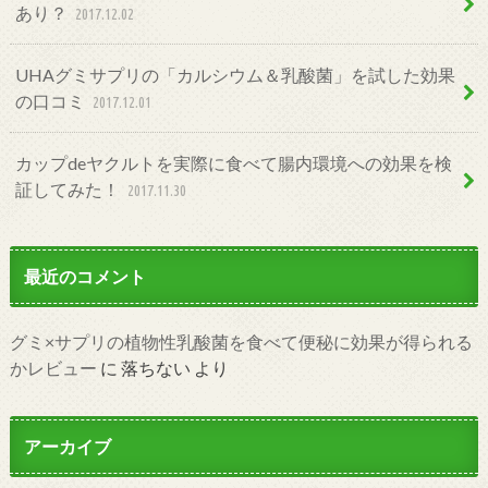
あり？
2017.12.02
UHAグミサプリの「カルシウム＆乳酸菌」を試した効果
の口コミ
2017.12.01
カップdeヤクルトを実際に食べて腸内環境への効果を検
証してみた！
2017.11.30
最近のコメント
グミ×サプリの植物性乳酸菌を食べて便秘に効果が得られる
かレビュー
に
落ちない
より
アーカイブ