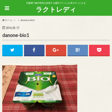
乳酸菌で腸内環境を改善する腸活でスリムな美ボディになる
ラクトレディ
ホーム
danone-bio1
2016.03.17
danone-bio1