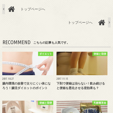
トップページへ
トップページへ
RECOMMEND
こちらの記事も人気です。
ダイエット
便秘と宿便
2017.10.27
2017.11.15
腸内環境の改善で太りにくい体にな
下剤で便秘は治らない！飲み続ける
ろう！腸活ダイエットのポイント
と便秘を悪化させる逆効果も？
便秘と宿便
乳酸菌革命